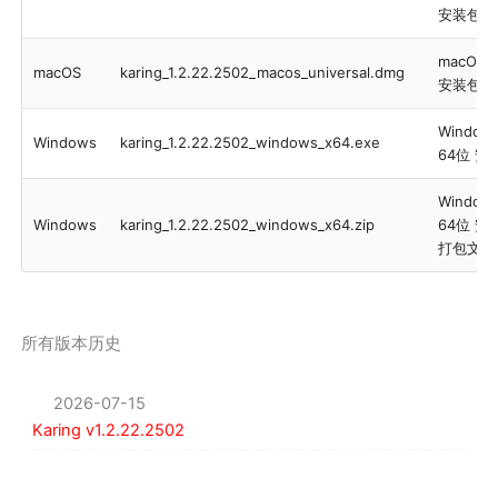
安装包
macOS
macOS
karing_1.2.22.2502_macos_universal.dmg
安装包
Window
Windows
karing_1.2.22.2502_windows_x64.exe
64位 安
Window
Windows
karing_1.2.22.2502_windows_x64.zip
64位 安
打包文件
所有版本历史
2026-07-15
Karing v1.2.22.2502