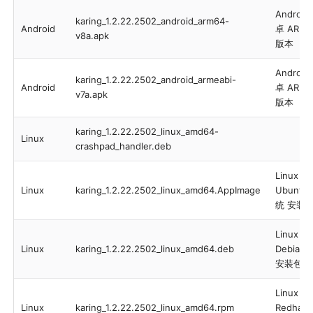
Android
karing_1.2.22.2502_android_arm64-
Android
卓 ARMv
v8a.apk
版本
Android
karing_1.2.22.2502_android_armeabi-
Android
卓 ARMv
v7a.apk
版本
karing_1.2.22.2502_linux_amd64-
Linux
crashpad_handler.deb
Linux
Linux
karing_1.2.22.2502_linux_amd64.AppImage
Ubuntu
统 安装
Linux
Linux
karing_1.2.22.2502_linux_amd64.deb
Debian
安装包
Linux
Linux
karing_1.2.22.2502_linux_amd64.rpm
Redhat