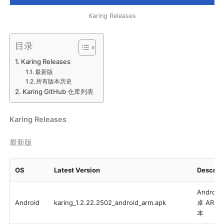
Karing Releases
目录
Karing Releases
最新版
所有版本历史
Karing GitHub 仓库列表
Karing Releases
最新版
OS
Latest Version
Descrip
Android
Android
karing_1.2.22.2502_android_arm.apk
卓 ARM
本