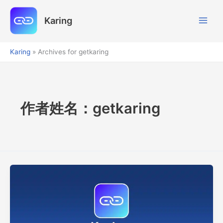
跳
至
Karing
内
容
Karing
»
Archives for getkaring
作者姓名：getkaring